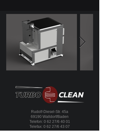
Rudolf-Diesel-Str. 45a
69190 Walldorf/Baden
Telefon: 0 62 27/6 40 01
Telefax: 0 62 27/6 43 07